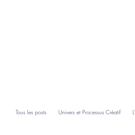
Connexion
L'UNIVERS D'ANGIE F.
Artiste peintre
contact@luniversdangie.com
Tous les posts
Univers et Processus Créatif
L