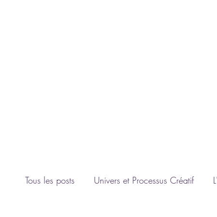
Connexion
L'UNIVERS D'ANGIE F.
Artiste peintre
contact@luniversdangie.com
Tous les posts
Univers et Processus Créatif
L