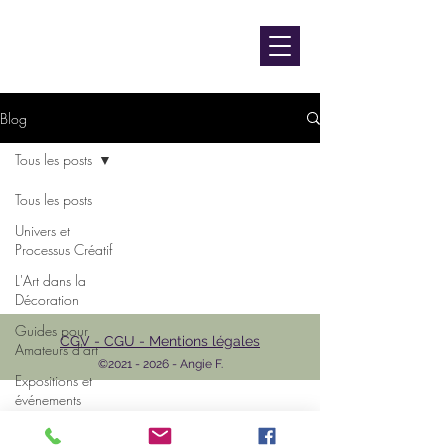
contact@luniversdangie.com
L'UNIVERS D'ANGIE F.
Artiste peintre
Blog
Tous les posts
Tous les posts
Univers et
Processus Créatif
L'Art dans la
Décoration
Guides pour
CGV - CGU - Mentions légales
Amateurs d'art
©
2021 - 2026
- Angie F.
Expositions et
événements
L'Art et les