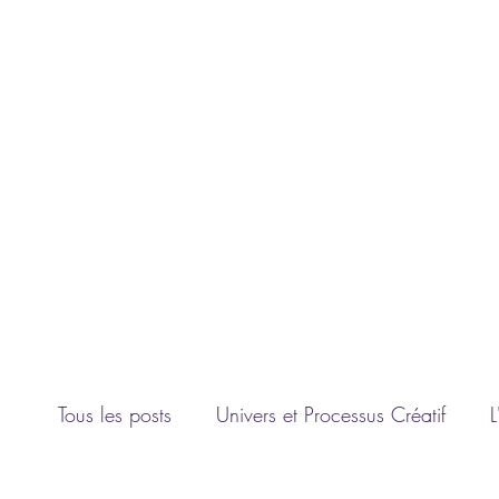
Connexion
L'UNIVERS D'ANGIE F.
Artiste peintre
contact@luniversdangie.com
Tous les posts
Univers et Processus Créatif
L