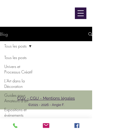
contact@luniversdangie.com
L'UNIVERS D'ANGIE F.
Artiste peintre
Blog
Tous les posts
Tous les posts
Univers et
Processus Créatif
L'Art dans la
Décoration
Guides pour
CGV - CGU - Mentions légales
Amateurs d'art
©
2021 - 2026
- Angie F.
Expositions et
événements
L'Art et les