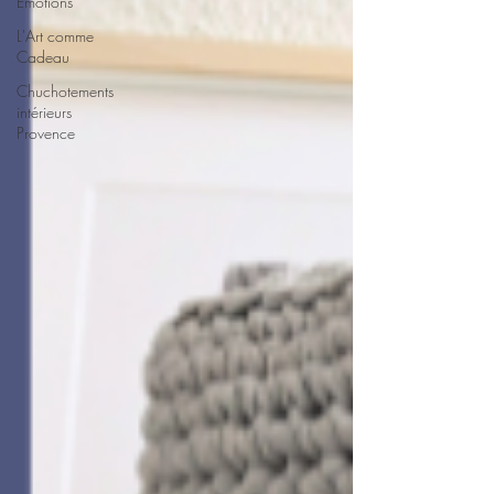
Émotions
L'Art comme
Cadeau
Chuchotements
intérieurs
Provence