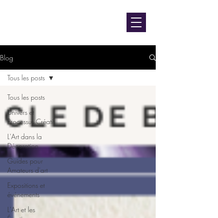
contact@luniversdangie.com
L'UNIVERS D'ANGIE F.
Artiste peintre
Blog
Tous les posts
Tous les posts
Univers et
Processus Créatif
L'Art dans la
Décoration
Guides pour
Amateurs d'art
Expositions et
événements
L'Art et les