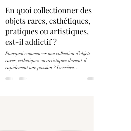
15 juil. 2025
6 min de lecture
En quoi collectionner des
objets rares, esthétiques,
pratiques ou artistiques,
est-il addictif ?
Pourquoi commencer une collection d’objets
rares, esthétiques ou artistiques devient-il
rapidement une passion ? Derrière
l’accumulation d’objets se cache une quête bien
plus profonde : émotionnelle, identitaire,
esthétique, culturelle ou même thérapeutique.
Ce voyage intérieur, à la fois intime et universel,