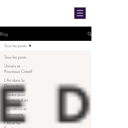
contact@luniversdangie.com
L'UNIVERS D'ANGIE F.
Artiste peintre
Blog
Tous les posts
Tous les posts
Univers et
Processus Créatif
L'Art dans la
Décoration
Guides pour
Amateurs d'art
Expositions et
événements
L'Art et les