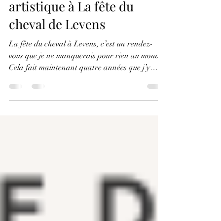
Retour sur l’exposition
artistique à La fête du
cheval de Levens
La fête du cheval à Levens, c’est un rendez-
vous que je ne manquerais pour rien au monde.
Cela fait maintenant quatre années que j’y
participe, et c’est chaque fois un réel plaisir d’y
être présente. L’ambiance est toujours aussi
festive et conviviale, portée par la passion des
chevaux et l’énergie du village tout entier. et
surtout des bénévoles sans qui rien en serait
possible.