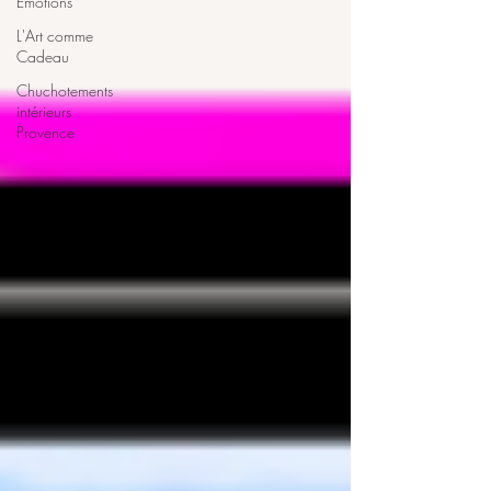
Émotions
L'Art comme
Cadeau
Chuchotements
intérieurs
Provence