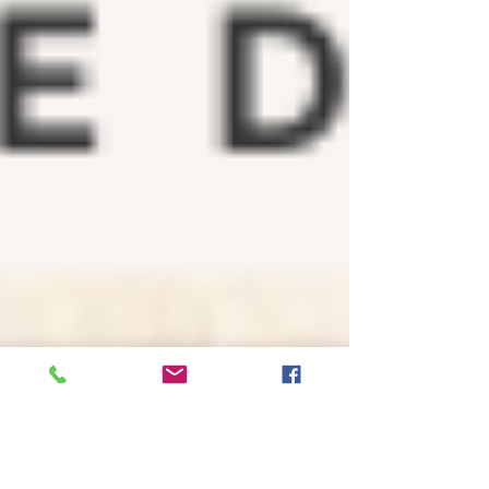
donne du sens à ce que nous choisissons de
garder près de nous. Dans cet article, explorez
toutes les dimensions du collectionnisme, de la
mémoire personnelle aux bénéfi