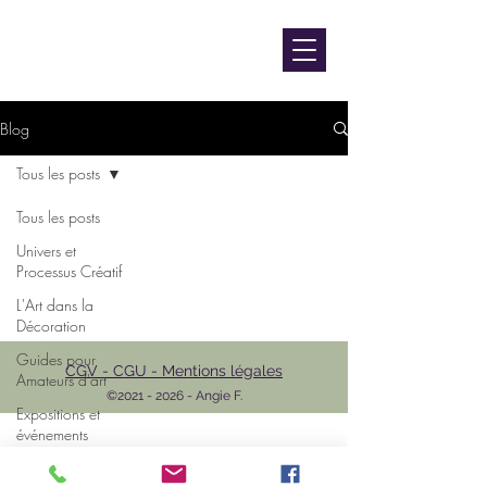
contact@luniversdangie.com
L'UNIVERS D'ANGIE F.
Artiste peintre
Blog
Tous les posts
Tous les posts
Univers et
Processus Créatif
L'Art dans la
Décoration
Guides pour
CGV - CGU - Mentions légales
Amateurs d'art
©
2021 - 2026
- Angie F.
Expositions et
événements
L'Art et les