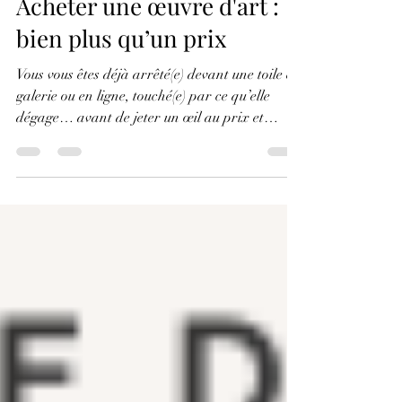
Acheter une œuvre d'art :
bien plus qu’un prix
Vous vous êtes déjà arrêté(e) devant une toile en
galerie ou en ligne, touché(e) par ce qu’elle
dégage… avant de jeter un œil au prix et
reculer d’un pas instantanément ? Rassurez-
vous, vous n’êtes pas seul(e). Acheter un objet
d’art peut sembler inaccessible, parfois même
démesuré. Mais derrière le chiffre affiché, il y a
une réalité bien plus riche : du temps, de la
technique, de l’émotion, et souvent une histoire
unique.