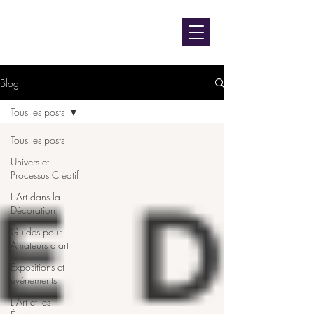
contact@luniversdangie.com
L'UNIVERS D'ANGIE F.
Artiste peintre
Blog
Tous les posts
Tous les posts
Univers et
Processus Créatif
L'Art dans la
Décoration
Guides pour
Amateurs d'art
Expositions et
événements
L'Art et les