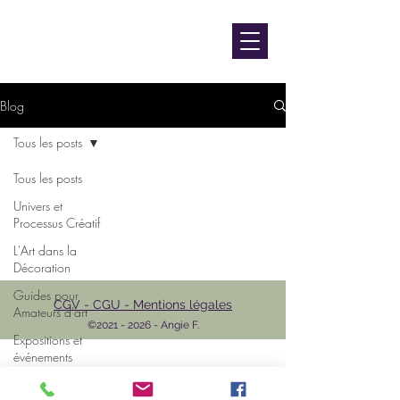
contact@luniversdangie.com
L'UNIVERS D'ANGIE F.
Artiste peintre
Blog
Tous les posts
Tous les posts
Univers et
Processus Créatif
L'Art dans la
Décoration
Guides pour
CGV - CGU - Mentions légales
Amateurs d'art
©
2021 - 2026
- Angie F.
Expositions et
événements
L'Art et les