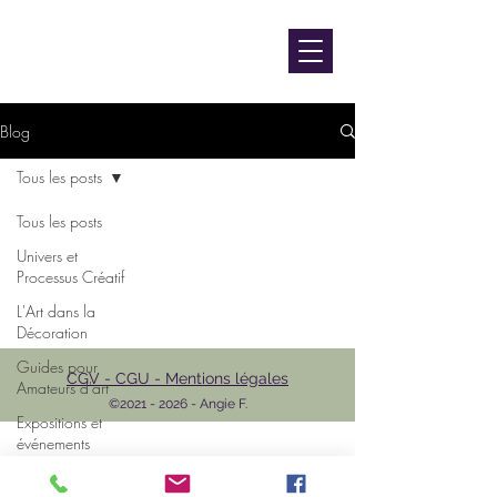
contact@luniversdangie.com
L'UNIVERS D'ANGIE F.
Artiste peintre
Blog
Tous les posts
Tous les posts
Univers et
Processus Créatif
L'Art dans la
Décoration
Guides pour
CGV - CGU - Mentions légales
Amateurs d'art
©
2021 - 2026
- Angie F.
Expositions et
événements
L'Art et les