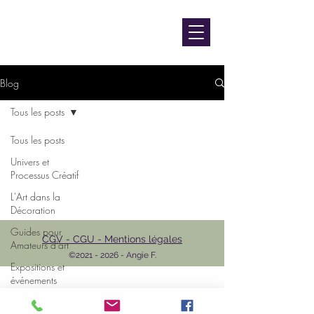
contact@luniversdangie.com
L'UNIVERS D'ANGIE F.
Artiste peintre
Blog
Tous les posts
Tous les posts
Univers et
Processus Créatif
L'Art dans la
Décoration
Guides pour
CGV - CGU - Mentions légales
Amateurs d'art
©
2021 - 2026
- Angie F.
Expositions et
événements
L'Art et les