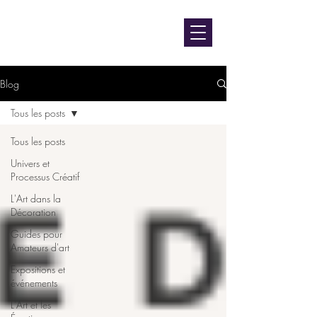
contact@luniversdangie.com
L'UNIVERS D'ANGIE F.
Artiste peintre
Blog
Tous les posts
Tous les posts
Univers et
Processus Créatif
L'Art dans la
Décoration
Guides pour
Amateurs d'art
Expositions et
événements
L'Art et les