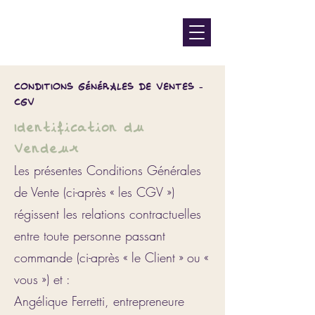
contact@luniversdangie.com
L'UNIVERS D'ANGIE F.
Artiste peintre
CONDITIONS GÉNÉRALES DE VENTES -
CGV
Identification du
Vendeur
Les présentes Conditions Générales
de Vente (ci-après « les CGV »)
régissent les relations contractuelles
entre toute personne passant
commande (ci-après « le Client » ou «
vous ») et :
Angélique Ferretti, entrepreneure