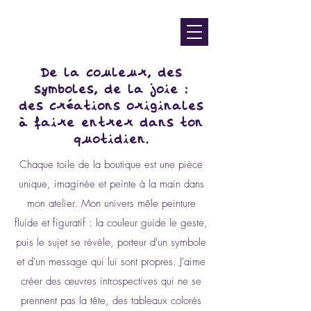
contact@luniversdangie.com
L'UNIVERS D'ANGIE F.
Artiste peintre
De la couleur, des
symboles, de la joie :
des créations originales
à faire entrer dans ton
quotidien.
Chaque toile de la boutique est une pièce
unique, imaginée et peinte à la main dans
mon atelier. Mon univers mêle peinture
fluide et figuratif : la couleur guide le geste,
puis le sujet se révèle, porteur d'un symbole
et d'un message qui lui sont propres. J'aime
créer des œuvres introspectives qui ne se
prennent pas la tête, des tableaux colorés