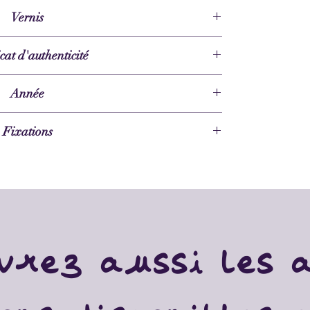
Acrylique
Vernis
Brillant
icat d'authenticité
Oui
Année
2023
Fixations
Fournies
vrez aussi les 