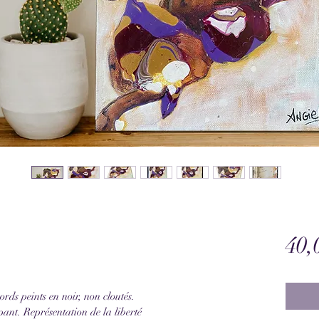
40,
ords peints en noir, non cloutés.
ant. Représentation de la liberté