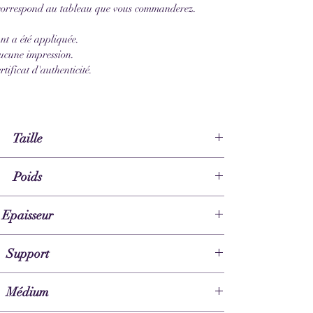
o correspond au tableau que vous commanderez.
nt a été appliquée.
aucune impression.
tificat d'authenticité.
Taille
20 x 20 cm
Poids
0,2 kg
Epaisseur
1,5 cm
Support
 toile en coton, bord non clouté
Médium