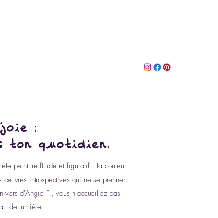
ccueil
Série
Blog
Boutique
A propos
Contact
joie :
 ton quotidien.
 peinture fluide et figuratif : la couleur
es œuvres introspectives qui ne se prennent
Univers d'Angie F., vous n'accueillez pas
au de lumière.