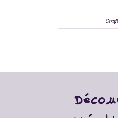
Certif
Décou