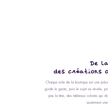
Connexion
L'UNIVERS D'ANGIE F.
Artiste peintre
contact@luniversdangie.com
De la
des créations 
Chaque toile de la boutique est une pièce
guide le geste, puis le sujet se révèle, p
pas la tête, des tableaux colorés qui do
seulement une