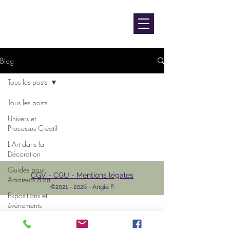
contact@luniversdangie.com
L'UNIVERS D'ANGIE F.
Artiste peintre
Blog
Tous les posts
Tous les posts
Univers et
Processus Créatif
L'Art dans la
Décoration
Guides pour
CGV - CGU - Mentions légales
Amateurs d'art
©
2021 - 2026
- Angie F.
Expositions et
événements
L'Art et les