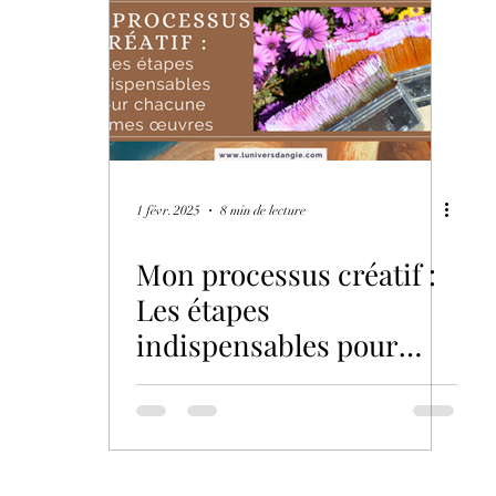
ions
L'Art comme Cadeau
1 févr. 2025
8 min de lecture
Mon processus créatif :
Les étapes
indispensables pour
chacune de mes œuvres