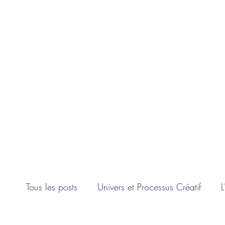
Connexion
L'UNIVERS D'ANGIE F.
Artiste peintre
contact@luniversdangie.com
Tous les posts
Univers et Processus Créatif
L