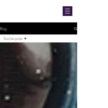
contact@luniversdangie.com
L'UNIVERS D'ANGIE F.
Artiste peintre
Blog
Tous les posts
Tous les posts
Univers et
Processus Créatif
L'Art dans la
Décoration
Guides pour
Amateurs d'art
Expositions et
événements
L'Art et les