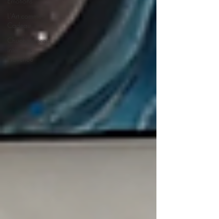
Émotions
L'Art comme
Cadeau
Chuchotements
intérieurs
Provence